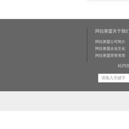
阿拉善盟关于我
阿拉善盟公司简介
阿拉善盟企业文化
阿拉善盟荣誉资质
站内
相关关键词:交通标志牌厂家|公路标志牌厂家|交通标志杆厂家|公路标志杆厂家|交通标识牌厂家|门
路标牌厂|旅游交通标识牌|旅游景区导识牌|学校交通