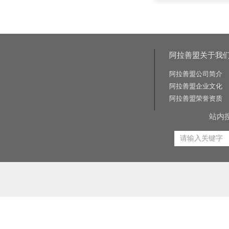
阿拉善盟关于我
阿拉善盟公司简介
阿拉善盟企业文化
阿拉善盟荣誉资质
站内
相关关键词:交通标志牌厂家|公路标志牌厂家|交通标志杆厂家|公路标志杆厂家|交通标识牌厂家|门
路标牌厂|旅游交通标识牌|旅游景区导识牌|学校交通