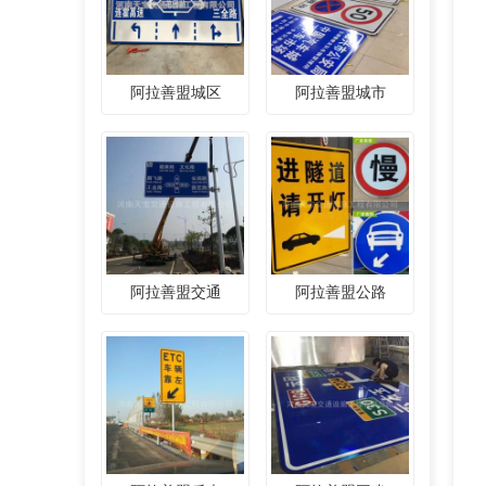
阿拉善盟城区
阿拉善盟城市
阿拉善盟交通
阿拉善盟公路