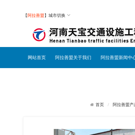
【
阿拉善盟
】
城市切换
网站首页
阿拉善盟关于我们
阿拉善盟新闻中
阿拉善盟交通设施社区
阿拉善盟产
首页