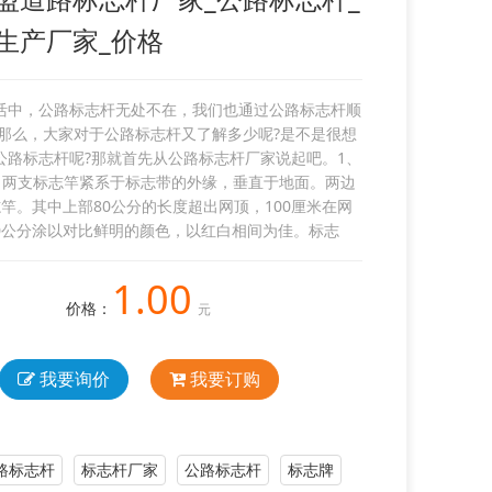
生产厂家_价格
活中，公路标志杆无处不在，我们也通过公路标志杆顺
那么，大家对于公路标志杆又了解多少呢?是不是很想
公路标志杆呢?那就首先从公路标志杆厂家说起吧。1、
 两支标志竿紧系于标志带的外缘，垂直于地面。两边
竿。其中上部80公分的长度超出网顶，100厘米在网
0公分涂以对比鲜明的颜色，以红白相间为佳。标志
1.00
价格：
元
我要询价
我要订购
路标志杆
标志杆厂家
公路标志杆
标志牌