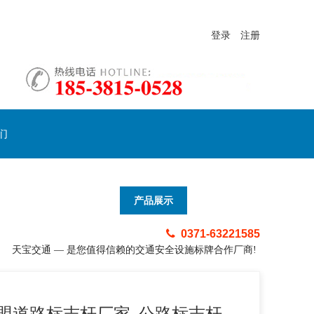
登录
注册
们
产品展示
0371-63221585
天宝交通 — 是您值得信赖的交通安全设施标牌合作厂商!
盟道路标志杆厂家_公路标志杆_