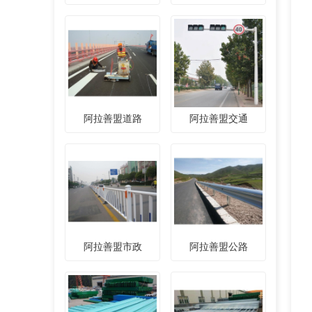
阿拉善盟道路
阿拉善盟交通
阿拉善盟市政
阿拉善盟公路