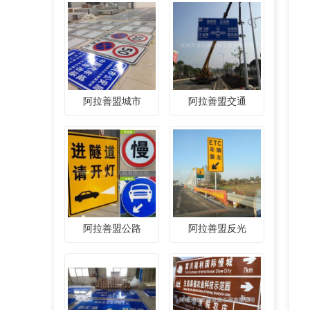
阿拉善盟城市
阿拉善盟交通
阿拉善盟公路
阿拉善盟反光