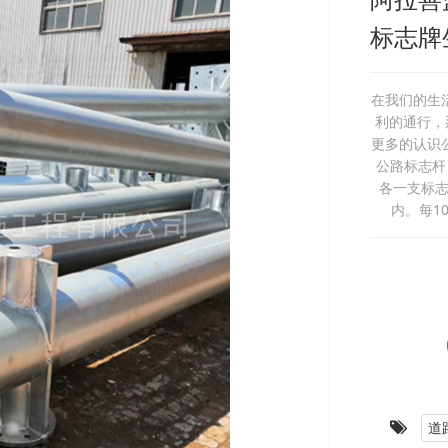
标志牌
在我们的生
利的通行，
更多的认识
公路标志杆
各一支标志
内。每1
道