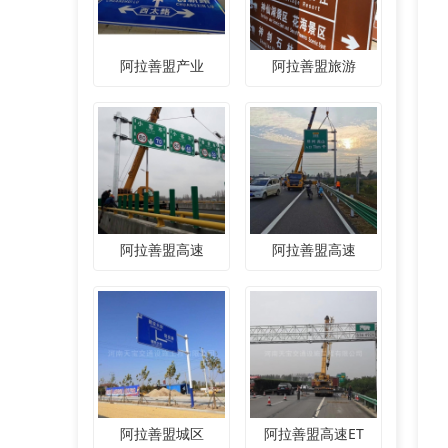
阿拉善盟产业
阿拉善盟旅游
阿拉善盟高速
阿拉善盟高速
阿拉善盟城区
阿拉善盟高速ET