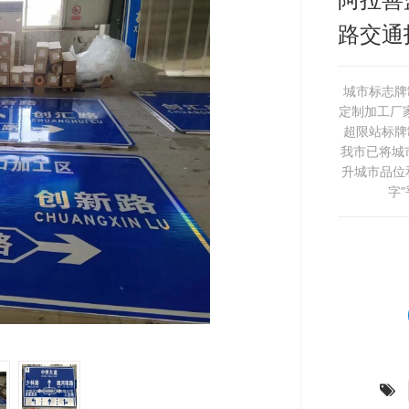
路交通
城市标志牌
定制加工厂
超限站标牌
我市已将城
升城市品位
字