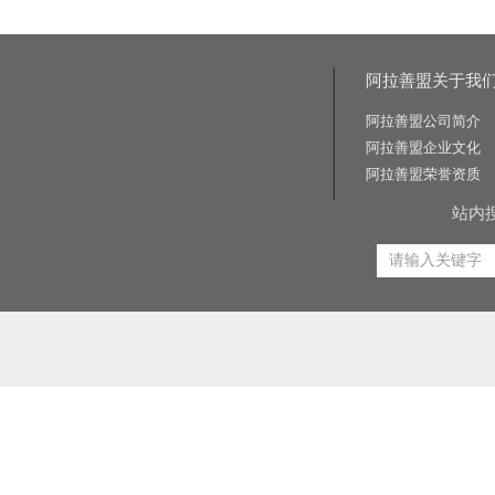
阿拉善盟关于我
阿拉善盟公司简介
阿拉善盟企业文化
阿拉善盟荣誉资质
站内
相关关键词:交通标志牌厂家|公路标志牌厂家|交通标志杆厂家|公路标志杆厂家|交通标识牌厂家|门
路标牌厂|旅游交通标识牌|旅游景区导识牌|学校交通