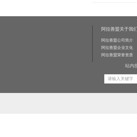
阿拉善盟关于我
阿拉善盟公司简介
阿拉善盟企业文化
阿拉善盟荣誉资质
站内
相关关键词:交通标志牌厂家|公路标志牌厂家|交通标志杆厂家|公路标志杆厂家|交通标识牌厂家|门
路标牌厂|旅游交通标识牌|旅游景区导识牌|学校交通