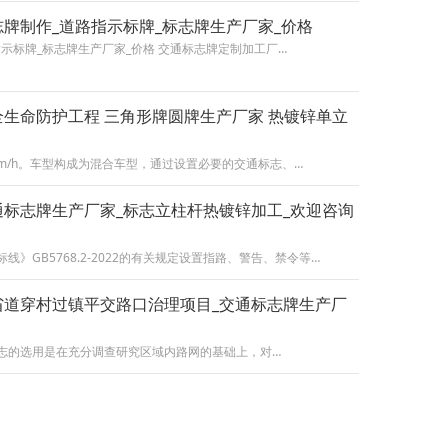
牌制作_道路指示标牌_标志牌生产厂家_价格
示标牌_标志牌生产厂家_价格 交通标志牌定制加工厂…
生命防护工程 三角形牌圆牌生产厂家 热镀锌单立
Km/h。车型构成为混合车型，通过设置必要的交通标志、…
标志牌生产厂家_标志立柱杆热镀锌加工_欢迎咨询
》GB5768.2-2022的有关规定设置指路、警告、禁令等…
省道穿村过镇平交路口治理项目_交通标志牌生产厂
志的选用是在充分调查研究区域内路网的基础上，对…