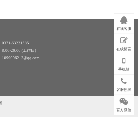
在线客服
式
371-63221585
在线留言
00-20:00 (工作日)
099096212@qq.com
手机站
客服热线
图
官方微信
牌制作厂家|交通标牌价格|标牌厂|交通标识标牌|公路标牌厂家|交通安全标牌|交通标牌杆|交通指示
路标志牌|标志牌加工厂|国道指路标牌|省道指路标牌|县道公路标牌|城区指示标牌|道路划线厂家|信