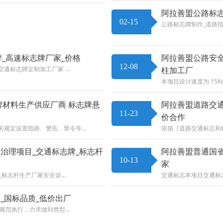
阿拉善盟公路标志
02-15
公路标志牌制作_道路指
牌_高速标志牌厂家_价格
阿拉善盟公路安全
12-08
交通标志牌定制加工厂家 …
柱加工厂
本项目设计速度为 15
牌材料生产供应厂商 标志牌悬
阿拉善盟道路交通
11-23
价合作
的有关规定设置指路、警告、禁令等…
依据《道路交通标志和标线
治理项目_交通标志牌_标志杆
阿拉善盟普通国
10-13
家
_标志杆生产厂家安全设…
交通标志本项目交通标
_国标品质_低价出厂
关规范执行，力求做到类型…