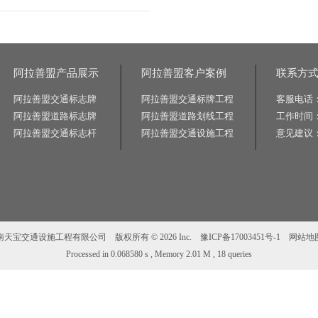
阿拉善盟产品展示
阿拉善盟客户案例
联系方
阿拉善盟交通标志牌
阿拉善盟交通标牌工程
客服电话：0
阿拉善盟道路标志牌
阿拉善盟道路划线工程
工作时间：8:
阿拉善盟交通标志杆
阿拉善盟交通设施工程
意见建议：1
南天宝交通设施工程有限公司 版权所有 © 2026 Inc.
豫ICP备17003451号-1
网站地
Processed in 0.068580 s , Memory 2.01 M , 18 queries
架标志杆厂家|道路标志牌厂家|景区标识牌厂家|反光标志牌厂家|高速标志牌厂家|标志牌厂家|标志
路标牌厂|旅游交通标识牌|旅游景区导识牌|学校交通标志牌|交通标志牌安装|市政交通标牌|高速指